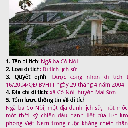
1. Tên di tích
: Ngã ba Cò Nòi
2. Loại di tích
: Di tích lịch sử
3. Quyết định
: Được công nhận di tích 
16/2004/QĐ-BVHTT ngày 29 tháng 4 năm 2004
4. Địa chỉ di tích
: xã Cò Nòi, huyện Mai Sơn
5. Tóm lược thông tin về di tích
Ngã ba Cò Nòi, một địa danh lịch sử, một mốc 
một thời kỳ chiến đấu oanh liệt của lực lư
phong Việt Nam trong cuộc kháng chiến thầ