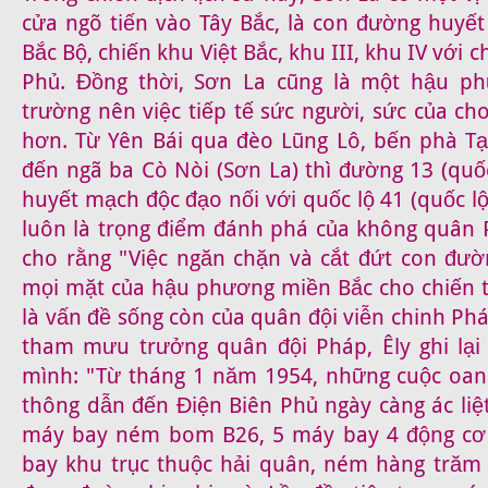
cửa ngõ tiến vào Tây Bắc, là con đường huyế
Bắc Bộ, chiến khu Việt Bắc, khu III, khu IV với 
Phủ. Đồng thời, Sơn La cũng là một hậu ph
trường nên việc tiếp tế sức người, sức của cho
hơn. Từ Yên Bái qua đèo Lũng Lô, bến phà T
đến ngã ba Cò Nòi (Sơn La) thì đường 13 (quố
huyết mạch độc đạo nối với quốc lộ 41 (quốc lộ
luôn là trọng điểm đánh phá của không quân
cho rằng "Việc ngăn chặn và cắt đứt con đườn
mọi mặt của hậu phương miền Bắc cho chiến 
là vấn đề sống còn của quân đội viễn chinh Phá
tham mưu trưởng quân đội Pháp, Êly ghi lại
mình: "Từ tháng 1 năm 1954, những cuộc oan
thông dẫn đến Điện Biên Phủ ngày càng ác liệt
máy bay ném bom B26, 5 máy bay 4 động cơ 
bay khu trục thuộc hải quân, ném hàng trăm