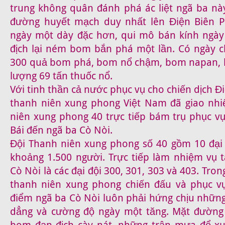
trung không quân đánh phá ác liệt ngã ba n
đường huyết mạch duy nhất lên Điện Biên P
ngày một dày đặc hơn, qui mô bán kính ngày
địch lại ném bom bắn phá một lần. Có ngày 
300 quả bom phá, bom nổ chậm, bom napan, 
lượng 69 tấn thuốc nổ.
Với tinh thần cả nước phục vụ cho chiến dịch Đ
thanh niên xung phong Việt Nam đã giao nhi
niên xung phong 40 trực tiếp bám trụ phục v
Bái đến ngã ba Cò Nòi.
Đội Thanh niên xung phong số 40 gồm 10 đại 
khoảng 1.500 người. Trực tiếp làm nhiệm vụ t
Cò Nòi là các đại đội 300, 301, 303 và 403. Tron
thanh niên xung phong chiến đấu và phục vụ
điểm ngã ba Cò Nòi luôn phải hứng chịu những 
dẳng và cường độ ngày một tăng. Mặt đường 
bom đạn địch cày nát, những trận mưa đổ xu