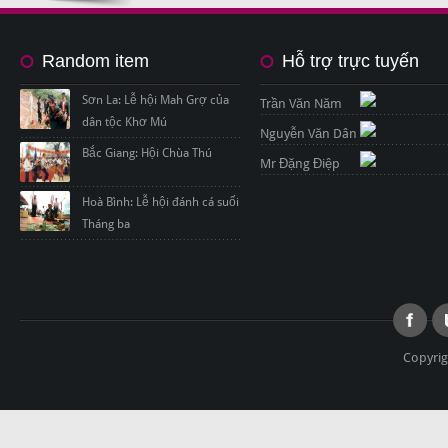
Random item
Hỗ trợ trực tuyến
Sơn La: Lễ hội Mah Grợ của
Trần Văn Năm
dân tộc Khơ Mú
Nguyễn Văn Dân
Bắc Giang: Hội Chùa Thú
Mr Đặng Điệp
Hoà Bình: Lễ hội đánh cá suối
Tháng ba
Copyrig