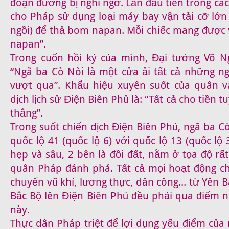
đoạn đường bị nghi ngờ. Lần đầu tiên trong các
cho Pháp sử dụng loại máy bay vận tải cỡ lớn
ngồi) để thả bom napan. Mỗi chiếc mang được 
napan”.
Trong cuốn hồi ký của mình, Đại tướng Võ N
“Ngã ba Cò Nòi là một cửa ải tất cả những ng
vượt qua”. Khẩu hiệu xuyên suốt của quân v
dịch lịch sử Điện Biên Phủ là: “Tất cả cho tiền t
thắng”.
Trong suốt chiến dịch Điện Biên Phủ, ngã ba Cò
quốc lộ 41 (quốc lộ 6) với quốc lộ 13 (quốc lộ
hẹp và sâu, 2 bên là đồi đất, nằm ở tọa độ rấ
quân Pháp đánh phá. Tất cả mọi hoạt động chi
chuyển vũ khí, lương thực, dân công... từ Yên 
Bắc Bộ lên Điện Biên Phủ đều phải qua điểm n
này.
Thực dân Pháp triệt để lợi dụng yếu điểm của