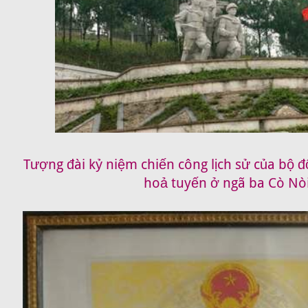
Tượng đài kỷ niệm chiến công lịch sử của bộ đ
hoả tuyến ở ngã ba Cò Nò