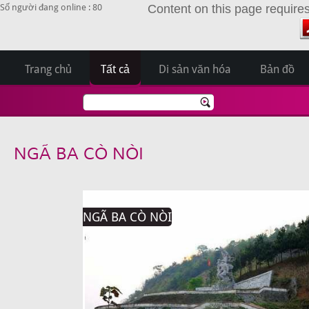
Số người đang online : 80
Content on this page require
Trang chủ
Tất cả
Di sản văn hóa
Bản đồ
NGÃ BA CÒ NÒI
NGÃ BA CÒ NÒI