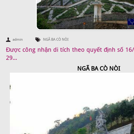
admin
NGÃ BA CÒ NÒI
Được công nhận di tích theo quyết định số 1
29...
NGÃ BA CÒ NÒI