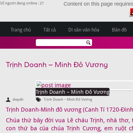
Số người đang online : 21
Content on this page require
Trang chủ
Tất cả
Di sản văn hóa
Bản đồ
Trịnh Doanh – Minh Đô Vương
Trịnh Doanh – Minh Đô Vương
diepdh
Trịnh Doanh – Minh Đô Vương
Trịnh Doanh-Minh đô vương (Canh Tí 1720-Đinh
Chúa thứ bảy đời vua Lê cháu Trịnh
, nhà thơ,
con thứ ba của chúa Trịnh Cương, em ruột c