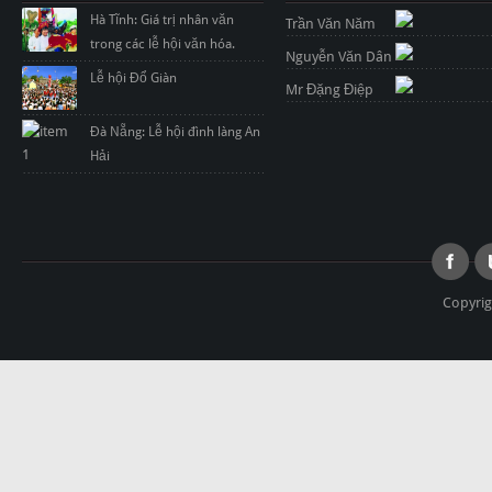
Hà Tĩnh: Giá trị nhân văn
Trần Văn Năm
trong các lễ hội văn hóa.
Nguyễn Văn Dân
Lễ hội Đổ Giàn
Mr Đặng Điệp
Đà Nẵng: Lễ hội đình làng An
Hải
Copyrig