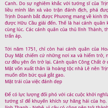
Canh. Do sự nghiêm khắc với tướng sĩ của Trị
liều mình lăn xả vào trận đánh địch, phá đ
Trịnh Doanh bắt được Phương mang về kinh thì
được Hữu Cầu giải đến. Thế là hai cánh quân 
cùng lúc. Các cánh quân của thủ lĩnh Thành, t
trấn áp.
Tới năm 1751, chỉ còn hai cánh quân của Ho
Duy Mật chiếm cứ những nơi xa và hiểm trở,
cư đều yên ổn trở lại. Cánh quân Công Chất ở
Mật vốn xuất thân là hoàng tộc nhà Lê nên Tr
muốn dồn bức quá gắt gao.
Mặt trái của việc đánh dẹp
Để có lực lượng đối phó với các cuộc khởi nghĩ
tướng sĩ để khuyến khích sự hăng hái của họ. 
lính Thanh - Nghệ, vì cậy có công nên trở thàn