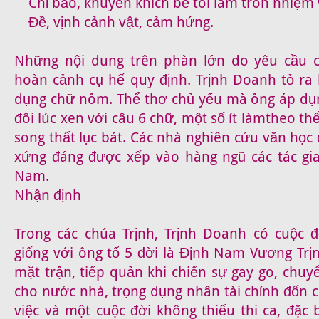
Chỉ bảo, khuyến khích bề tôi làm tròn nhiệm 
Đề, vịnh cảnh vật, cảm hứng.
Những nội dung trên phàn lớn do yêu cầu ch
hoàn cảnh cụ hể quy định. Trịnh Doanh tỏ ra 
dụng chữ nôm. Thể thơ chủ yếu mà ông áp dụn
đôi lúc xen với câu 6 chữ, một số ít làmtheo th
song thất lục bát. Các nhà nghiên cứu văn học
xứng đáng được xếp vào hàng ngũ các tác gia 
Nam.
Nhận định
Trong các chúa Trịnh, Trịnh Doanh có cuộc 
giống với ông tổ 5 đời là Định Nam Vương Trịn
mặt trận, tiếp quản khi chiến sự gay go, chu
cho nước nhà, trọng dụng nhân tài chỉnh đốn 
việc và một cuộc đời không thiếu thi ca, đặc 