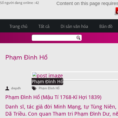
Số người đang online : 42
Content on this page require
Trang chủ
Tất cả
Di sản văn hóa
Bản đồ
Phạm Đình Hổ
Phạm Đình Hổ
diepdh
Phạm Đình Hổ
Phạm Đình Hổ (Mậu Tí 1768-Kỉ Hợi 1839)
Danh sĩ
, tác giả đời Minh Mạng, tự Tùng Niên,
Dã Triều. Con quan Tham tri Phạm Đình Dư, nên