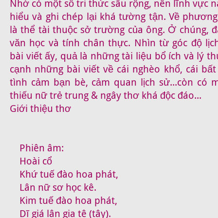
Nhờ có một số tri thức sâu rộng, nên lĩnh vực 
hiểu và ghi chép lại khá tường tận. Về phươn
là thể tài thuộc sở trường của ông. Ở chúng, 
văn học và tính chân thực. Nhìn từ góc độ lị
bài viết ấy, quả là những tài liệu bổ ích và lý t
cạnh những bài viết về cái nghèo khổ, cái bất
tình cảm bạn bè, cảm quan lịch sử...còn có m
thiếu nữ trẻ trung & ngây thơ khá độc đáo...
Giới thiệu thơ
Phiên âm:
Hoài cổ
Khứ tuế đào hoa phát,
Lân nữ sơ học kê.
Kim tuế đào hoa phát,
Dĩ giá lân gia tê (tây).