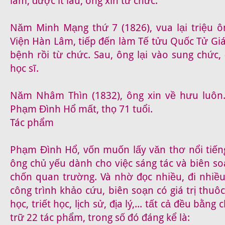
lâm, được ít lâu, ông xin từ chức.
Năm Minh Mạng thứ 7 (1826), vua lại triệu ô
Viện Hàn Lâm, tiếp đến làm Tế tửu Quốc Tử Gi
bệnh rồi từ chức. Sau, ông lại vào sung chức,
học sĩ.
Năm Nhâm Thìn (1832), ông xin về hưu luôn.
Phạm Đình Hổ mất, thọ 71 tuổi.
Tác phẩm
Phạm Đình Hổ, vốn muốn lấy văn thơ nổi tiếng
ông chủ yếu dành cho việc sáng tác và biên so
chốn quan trường. Và nhờ đọc nhiều, đi nhiều
công trình khảo cứu, biên soạn có giá trị thuô
học, triết học, lịch sử, địa lý,... tất cả đều bằn
trữ 22 tác phẩm, trong số đó đáng kể là: