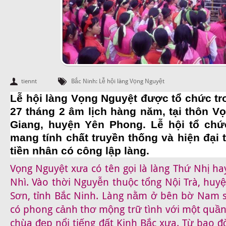
tiennt
Bắc Ninh: Lễ hội làng Vọng Nguyệt
Lễ hội làng Vọng Nguyệt được tổ chức tro
27 tháng 2 âm lịch hàng năm, tại thôn V
Giang, huyện Yên Phong. Lễ hội tổ chứ
mang tính chất truyền thống và hiện đại
tiền nhân có công lập làng.
Vọng Nguyệt xưa có tên gọi là làng Thứ Nhị hay
Nhì. Vào thời Nguyễn thuộc tổng Nội Trà, huy
Sơn, tỉnh Bắc Ninh. Làng nằm ở bên bờ Nam 
có phong cảnh thơ mộng trữ tình với một quần t
chùa đẹp nổi tiếng đất Kinh Bắc xưa. Từ bao đ