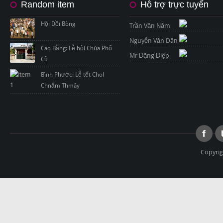
Random item
Hỗ trợ trực tuyến
Hội Dồi Bòng
Trần Văn Năm
Nguyễn Văn Dân
Cao Bằng: Lễ hội Chùa Phố
Mr Đặng Điệp
Cũ
Bình Phước: Lễ tết Chol
Chnăm Thmây
Copyrig