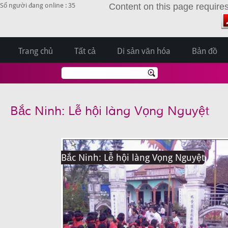
Số người đang online : 35
Content on this page require
Trang chủ
Tất cả
Di sản văn hóa
Bản đồ
Bắc Ninh: Lễ hội làng Vọng Nguyệt
Bắc Ninh: Lễ hội làng Vọng Nguyệt