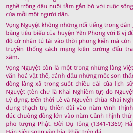
nghề trồng dâu nuôi tằm gắn bó với cuộc sống
của mỗi một người dân.
Vọng Nguyệt không những nổi tiếng trong dân 
bảng tiêu biểu của huyện Yên Phong với 8 vị đỗ
đỗ cử nhân tú tài vào thời phong kiến mà còn
truyền thống cách mạng kiên cường đấu tra
xâm.
Vọng Nguyệt còn là một trong những làng Việt
văn hoá vật thể, đánh dấu những mốc son thă
đồng làng xã trong suốt chiều dài của lịch s
Nguyệt (tên chữ là Khai Nghiêm tự) do Nguyệ
Lý dựng. Đến thời Lê và Nguyễn chùa Khai Ngh
dựng thạch trụ thiên đài vào năm Vĩnh Thịnh
đúc chuông đồng lớn vào năm Cảnh Thịnh thứ 7
pho tượng Phật. Đời Dụ Tông (1341-1369) Hà
Hán Siêu soạn văn bia, khắc trên đá.