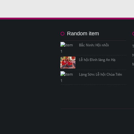
Random item
Bắc Ninh: Hội nhồi
Lễ hội Đình làng An Hạ
Lạng Sơn: Lễ hội Chùa Tiên