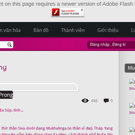
t on this page requires a newer version of Adobe Flash 
ản văn hóa
Bản đồ
Thành viên
Giới thiệu
L
Đăng nhập
,
Đăng kí
ng
Mục
Prong
g
0
695
 Súp, tỉnh...
hờ thần Siva dưới dạng Mukhalinga (vị thần vĩ đại). Tháp Yang
Tây Nguyên nằm bên dòng sông Ea Hleo, cách thành phố Buôn Ma