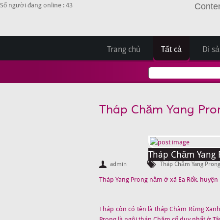
Số người đang online : 43
Conten
Trang chủ
Tất cả
Di s
Tháp Chăm Yang Pro
Tháp Chăm Yang 
admin
Tháp Chăm Yang Pron
Tháp Yang Prong nằm ở xã Ea Rốk, huyện Ea
Tháp còn có tên là tháp Chàm Rừng Xanh t
Prong là ngôi tháp Chăm cổ duy nhất ở 