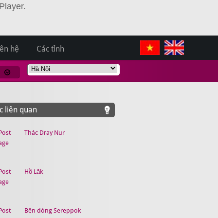
Player.
iên hệ
Các tỉnh
 liên quan
Thác Dray Nur
Hồ Lăk
Bên dòng Sereppok