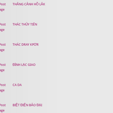
THẮNG CẢNH HỒ LẮK
THÁC THỦY TIÊN
THÁC DRAY KPƠR
ĐÌNH LẠC GIAO
CA DA
BIỆT ĐIỆN BẢO ĐẠI