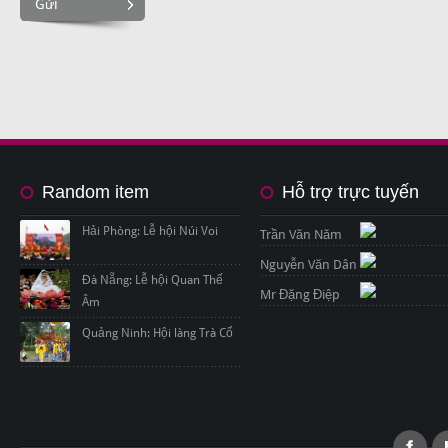
Gửi
Random item
Hỗ trợ trực tuyến
Hải Phòng: Lễ hội Núi Voi
Trần Văn Năm
Nguyễn Văn Dân
Đà Nẵng: Lễ hội Quan Thế
Mr Đặng Điệp
Âm
Quảng Ninh: Hội làng Trà Cổ