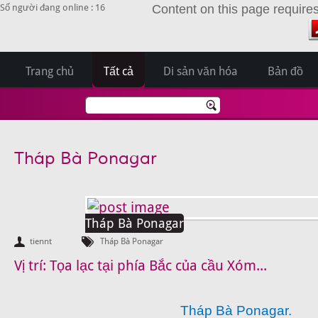
Số người đang online : 16
Content on this page require
Trang chủ
Tất cả
Di sản văn hóa
Bản đồ
Tháp Bà Ponagar
Tháp Bà Ponagar
tiennt
Tháp Bà Ponagar
Vị trí: Tọa lạc tại phía Bắc của cầu Xóm...
Tháp Bà Ponagar.