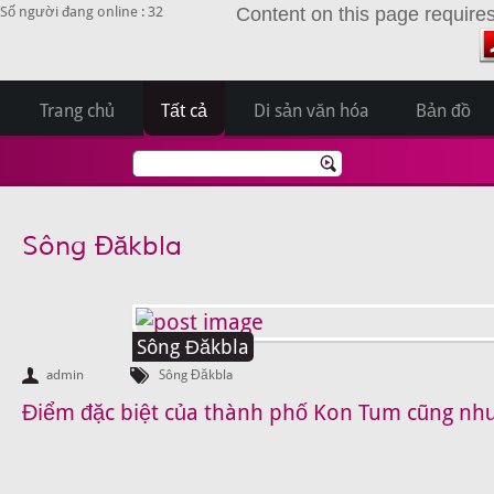
Số người đang online : 32
Content on this page require
Trang chủ
Tất cả
Di sản văn hóa
Bản đồ
Sông Đăkbla
Sông Đăkbla
admin
Sông Đăkbla
Điểm đặc biệt của thành phố Kon Tum cũng như 