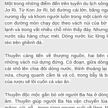
Một trong những điểm đến trên tuyến du lịch sôn
Jơ Ri. Từ Kon Jơ Ri, bỏ đường cái lớn, băng ng
nương rẫy và khom người luồn trong một cánh rừ
con đường mòn chạy dọc theo vách núi của bờ
lạnh và trong vắt nhiều chỗ nhìn thấy đáy. Nhưn
nước sâu hàng chục mét. Dòng nước lúc lững l
réo trên ghềnh đá.
Thuyền càng tiến về thượng nguồn, hai bên 
những vách núi dựng đứng. Có đoạn, giữa dòng
cát nhô lên chia đôi dòng nước, thỉnh thoảng lạ
nứa, chung quanh cắm lá và cỏ, trong bẫy là 
của rượu sẽ lôi cuốn cá vào ăn.
Thuyền độc mộc gắn bó với người Ba Na ở dòng
âm. Thuyền giúp người Ba Na vận chuyển lúa,
măng, củi, gỗ... trong rừng ngược xuôi về làng.