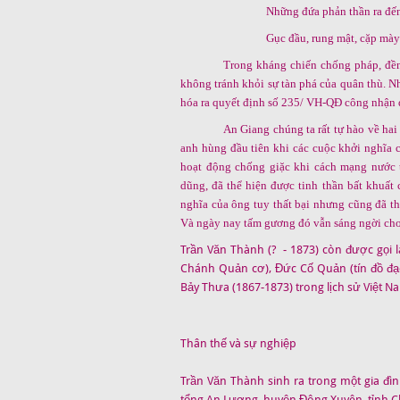
Những đứa phản thần ra đế
Gục đầu, rung mật, cặp mà
Trong kháng chiến chống pháp, đề
không tránh khỏi sự tàn phá của quân thù. N
hóa ra quyết định số 235/ VH-QĐ công nhận đ
An Giang chúng ta rất tự hào về ha
anh hùng đầu tiên khi các cuộc khởi nghĩa 
hoạt động chống giặc khi cách mạng nước 
dũng, đã thể hiện được tinh thần bất khuất
nghĩa của ông tuy thất bại nhưng cũng đã th
Và ngày nay tấm gương đó vẫn sáng ngời cho
Trần Văn Thành (? - 1873) còn được gọi 
Chánh Quản cơ), Đức Cố Quản (tín đồ đạ
Bảy Thưa (1867-1873) trong lịch sử Việt N
Thân thế và sự nghiệp
Trần Văn Thành sinh ra trong một gia đì
tổng An Lương, huyện Đông Xuyên, tỉnh Ch