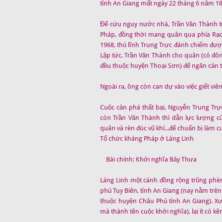
tỉnh An Giang mất ngày 22 tháng 6 năm 18
Để cứu nguy nước nhà, Trần Văn Thành t
Pháp, đồng thời mang quân qua phía Rạc
1968, thủ lĩnh Trung Trực đánh chiếm đượ
Lập tức, Trần Văn Thành cho quân (có đôn
đều thuộc huyện Thoại Sơn) để ngăn cản tà
Ngoài ra, ông còn can dự vào việc giết viên
Cuộc cản phá thất bại, Nguyễn Trung Trự
còn Trần Văn Thành thì dẫn lực lượng c
quân và rèn đúc vũ khí...để chuẩn bị làm 
Tổ chức kháng Pháp ở Láng Linh
Bài chính: Khởi nghĩa Bảy Thưa
Láng Linh một cánh đồng rộng trũng phèn
phủ Tuy Biên, tỉnh An Giang (nay nằm trê
thuộc huyện Châu Phú tỉnh An Giang). Xưa 
mà thành tên cuộc khởi nghĩa), lại ít có kê