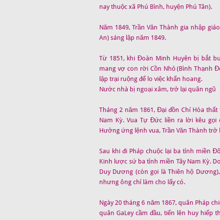
nay thuộc xã Phú Bình, huyện Phú Tân).
Năm 1849, Trần Văn Thành gia nhập giá
An) sáng lập năm 1849.
Từ 1851, khi Đoàn Minh Huyên bị bắt buộ
mang vợ con rời Cồn Nhỏ (Bình Thạnh Đô
lập trại ruộng để lo việc khẩn hoang.
Nước nhà bị ngoại xâm, trở lại quân ngũ
Tháng 2 năm 1861, Đại đồn Chí Hòa thất
Nam Kỳ. Vua Tự Đức liền ra lời kêu gọi
Hưởng ứng lệnh vua, Trần Văn Thành trở lạ
Sau khi đi Pháp chuộc lại ba tỉnh miền
Kinh lược sứ ba tỉnh miền Tây Nam Kỳ. Do
Duy Dương (còn gọi là Thiên hộ Dương),
nhưng ông chỉ làm cho lấy có.
Ngày 20 tháng 6 năm 1867, quân Pháp chiế
quân GaLey cầm đầu, tiến lên huy hiếp 