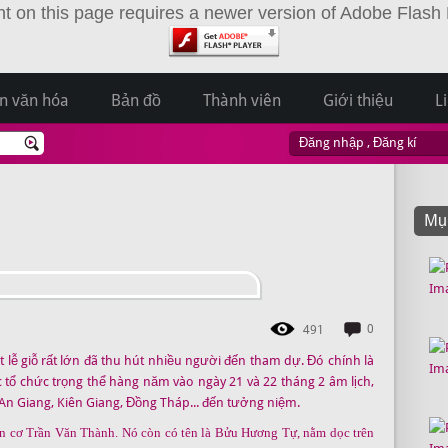
t on this page requires a newer version of Adobe Flash 
ản văn hóa
Bản đồ
Thành viên
Giới thiệu
L
Đăng nhập
,
Đăng kí
Mục
0
491
 lễ giỗ rất lớn đã thu hút nhiều người đến tham dự. Đó chính là
tổ chức trọng thể hàng năm vào ngày 21 và 22 tháng 2 âm lịch,
An Giang, Kiên Giang, Đồng Tháp... đến tưởng niệm.
ản cơ Trần Văn Thành. Nó còn có tên là Bửu Hương Tự, nằm dọc trên