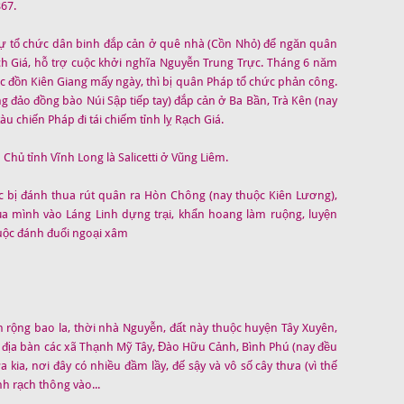
67.
ự tổ chức dân binh đắp cản ở quê nhà (Cồn Nhỏ) để ngăn quân
h Giá, hỗ trợ cuộc khởi nghĩa Nguyễn Trung Trực. Tháng 6 năm
c đồn Kiên Giang mấy ngày, thì bị quân Pháp tổ chức phản công.
g đảo đồng bào Núi Sập tiếp tay) đắp cản ở Ba Bần, Trà Kên (nay
u chiến Pháp đi tái chiếm tỉnh lỵ Rạch Giá.
 Chủ tỉnh Vĩnh Long là Salicetti ở Vũng Liêm.
c bị đánh thua rút quân ra Hòn Chông (nay thuộc Kiên Lương),
ủa mình vào Láng Linh dựng trại, khẩn hoang làm ruộng, luyện
cuộc đánh đuổi ngoại xâm
 rộng bao la, thời nhà Nguyễn, đất này thuộc huyện Tây Xuyên,
n địa bàn các xã Thạnh Mỹ Tây, Đào Hữu Cảnh, Bình Phú (nay đều
kia, nơi đây có nhiều đầm lầy, đế sậy và vô số cây thưa (vì thế
nh rạch thông vào...