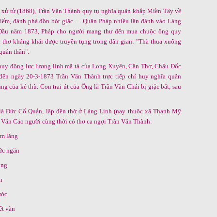
 xử tử (1868), Trần Văn Thành quy tụ nghĩa quân khắp Miền Tây về
iếm, đánh phá đồn bót giặc .... Quân Pháp nhiều lần đánh vào Láng
 Đầu năm 1873, Pháp cho người mang thư đến mua chuộc ông quy
 thơ khảng khái được truyền tụng trong dân gian: "Thà thua xuống
quân thần".
uy động lực lượng lính mã tà của Long Xuyên, Cần Thơ, Châu Đốc
ến ngày 20-3-1873 Trần Văn Thành trực tiếp chỉ huy nghĩa quân
g của kẻ thù. Con trai út của Ông là Trần Văn Chái bị giặc bắt, sau
 là Đức Cố Quản, lập đền thờ ở Láng Linh (nay thuộc xã Thạnh Mỹ
 Văn Cảo người cùng thời có thơ ca ngợi Trần Văn Thành:
âm lăng
ức ngăn
ắng
n
ước
ết văn