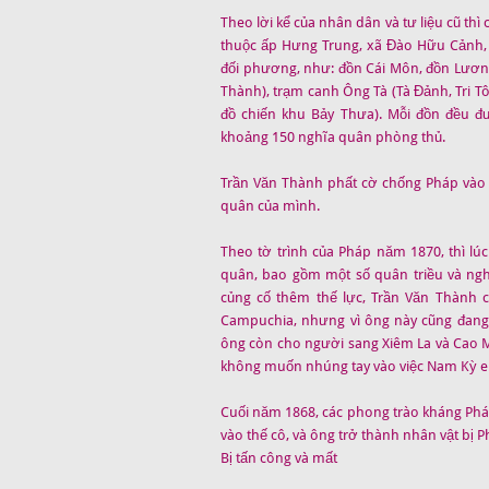
Theo lời kể của nhân dân và tư liệu cũ th
thuộc ấp Hưng Trung, xã Đào Hữu Cảnh,
đối phương, như: đồn Cái Môn, đồn Lươn
Thành), trạm canh Ông Tà (Tà Đảnh, Tri T
đồ chiến khu Bảy Thưa). Mỗi đồn đều đư
khoảng 150 nghĩa quân phòng thủ.
Trần Văn Thành phất cờ chống Pháp vào k
quân của mình.
Theo tờ trình của Pháp năm 1870, thì lú
quân, bao gồm một số quân triều và ngh
củng cố thêm thế lực, Trần Văn Thành 
Campuchia, nhưng vì ông này cũng đang 
ông còn cho người sang Xiêm La và Cao 
không muốn nhúng tay vào việc Nam Kỳ e
Cuối năm 1868, các phong trào kháng Pháp
vào thế cô, và ông trở thành nhân vật bị P
Bị tấn công và mất