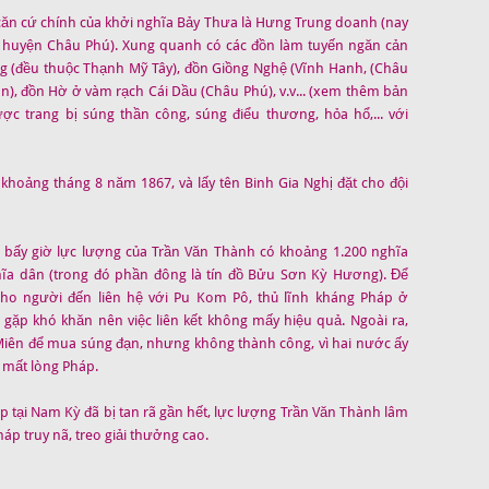
ì căn cứ chính của khởi nghĩa Bảy Thưa là Hưng Trung doanh (nay
 huyện Châu Phú). Xung quanh có các đồn làm tuyến ngăn cản
g (đều thuộc Thạnh Mỹ Tây), đồn Giồng Nghệ (Vĩnh Hanh, (Châu
ôn), đồn Hờ ở vàm rạch Cái Dầu (Châu Phú), v.v... (xem thêm bản
ợc trang bị súng thần công, súng điểu thương, hỏa hổ,... với
hoảng tháng 8 năm 1867, và lấy tên Binh Gia Nghị đặt cho đội
c bấy giờ lực lượng của Trần Văn Thành có khoảng 1.200 nghĩa
ĩa dân (trong đó phần đông là tín đồ Bửu Sơn Kỳ Hương). Để
cho người đến liên hệ với Pu Kom Pô, thủ lĩnh kháng Pháp ở
gặp khó khăn nên việc liên kết không mấy hiệu quả. Ngoài ra,
Miên để mua súng đạn, nhưng không thành công, vì hai nước ấy
 mất lòng Pháp.
 tại Nam Kỳ đã bị tan rã gần hết, lực lượng Trần Văn Thành lâm
háp truy nã, treo giải thưởng cao.