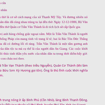
n cửa
y nhăn
n thờ là cơ sở cách mạng của xã Thạnh Mỹ Tây. Và đương nhiên nó
hân dân đã cùng nhau trùng tu lại đền thờ. Ngày 12-12-1986, Bộ Văn
ền thờ Quản cơ Trần Văn Thành là di tích lịch sử cấp Quốc gia.
i vị anh hùng chống giặc ngoại xâm. Một là Trần Văn Thành là người
chống Pháp còn mang tính vũ trang lẻ tẻ; hai là Bác Tôn Đức Thắng
ta đã có đường lối rõ ràng. Trần Văn Thành là một tấm gương anh
 của dân tộc ta mà cụ thể là của người dân An Giang. Các cuộc khởi
ôi thúc tinh thần yêu nước của nhân dân ta trong thời điểm bấy giờ.
 con cháu noi theo.
là Trần Vạn Thành (theo triều Nguyễn), Quản Cơ Thành (khi làm
o Bửu Sơn Kỳ Hương gọi tôn). Ông là thủ lĩnh cuộc khởi nghĩa
am.
nh trung nông ở ấp Bình Phú (Cồn Nhỏ), làng Bình Thạnh Đông,
âu Đốc (nay thuộc xã Phú Bình, huyện Phú Tân, tỉnh An Giang).