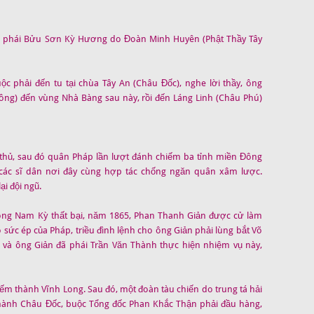
o phái Bửu Sơn Kỳ Hương do Đoàn Minh Huyên (Phật Thầy Tây
c phải đến tu tại chùa Tây An (Châu Đốc), nghe lời thầy, ông
ng) đến vùng Nhà Bàng sau này, rồi đến Láng Linh (Châu Phú)
 thủ, sau đó quân Pháp lần lượt đánh chiếm ba tỉnh miền Đông
 các sĩ dân nơi đây cùng hợp tác chống ngăn quân xâm lược.
i đội ngũ.
 Đông Nam Kỳ thất bại, năm 1865, Phan Thanh Giản được cử làm
 sức ép của Pháp, triều đình lệnh cho ông Giản phải lùng bắt Võ
 và ông Giản đã phái Trần Văn Thành thực hiện nhiệm vụ này,
m thành Vĩnh Long. Sau đó, một đoàn tàu chiến do trung tá hải
thành Châu Đốc, buộc Tổng đốc Phan Khắc Thận phải đầu hàng,