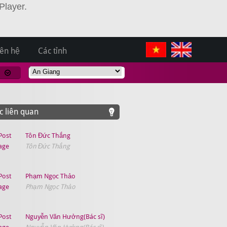
Player.
iên hệ
Các tỉnh
 liên quan
Tôn Đức Thắng
Tôn Đức Thắng
Phạm Ngọc Thảo
Phạm Ngọc Thảo
Nguyễn Văn Hưởng(Bác sĩ)