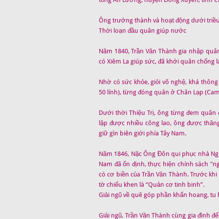
Ông trưởng thành và hoạt động dưới triều
Thời loạn đầu quân giúp nước
Năm 1840, Trần Văn Thành gia nhập quân
có Xiêm La giúp sức, đã khởi quân chống l
Nhờ có sức khỏe, giỏi võ nghệ, khá thông
50 lính), từng đóng quân ở Chân Lạp (Cam
Dưới thời Thiệu Trị, ông từng đem quân 
lập được nhiều công lao, ông được thăn
giữ gìn biên giới phía Tây Nam.
Năm 1846, Nặc Ông Đôn qui phục nhà Nguyễ
Nam đã ổn định, thực hiện chính sách "ngụ
có cơ biền của Trần Văn Thành. Trước kh
tờ chiếu khen là “Quản cơ tinh binh”.
Giải ngũ về quê góp phần khẩn hoang, tu 
Giải ngũ, Trần Văn Thành cùng gia đình đ