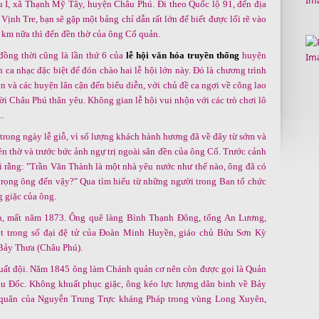
 I, xã Thạnh Mỹ Tây, huyện Châu Phú. Đi theo Quốc lộ 91, đến địa
ịnh Tre, bạn sẽ gặp một bảng chỉ dẫn rất lớn để biết được lối rẽ vào
 km nữa thì đến đền thờ của ông Cố quản.
đồng thời cũng là lần thứ 6 của
lễ hội văn hóa truyền thống
huyện
ca nhạc đặc biệt để đón chào hai lễ hội lớn này. Đó là chương trình
 và các huyện lân cận đến biểu diễn, với chủ đề ca ngợi về công lao
i Châu Phú thân yêu. Không gian lễ hội vui nhộn với các trò chơi lô
..
trong ngày lễ giỗ, vì số lượng khách hành hương đã về đây từ sớm và
n thờ và trước bức ảnh ngự trị ngoài sân đền của ông Cố. Trước cảnh
ôi rằng: "Trần Văn Thành là một nhà yêu nước như thế nào, ông đã có
trọng ông đến vậy?" Qua tìm hiểu từ những người trong Ban tổ chức
g giặc của ông.
h, mất năm 1873. Ông quê làng Bình Thạnh Đông, tổng An Lương,
t trong số đại đệ tử của Đoàn Minh Huyền, giáo chủ Bửu Sơn Kỳ
Bảy Thưa (Châu Phú).
uất đội. Năm 1845 ông làm Chánh quản cơ nên còn được gọi là Quản
u Đốc. Không khuất phục giặc, ông kéo lực lượng dân binh về Bảy
 quân của Nguyễn Trung Trực kháng Pháp trong vùng Long Xuyên,