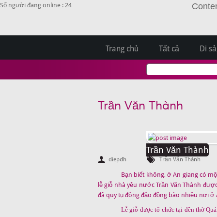
Số người đang online : 24
Conten
Trang chủ
Tất cả
Di s
Trần Văn Thành
Trần Văn Thành
diepdh
Trần Văn Thành
Bạn biết không, ở An giang có một
lễ giỗ nhà yêu nước Trần Văn Thành được 
đã quy tụ đông đảo đồng bào nhiều nơi ở 
Lễ giỗ được tổ chức tại đền thờ Qu