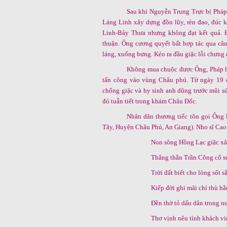
Sau khi Nguyễn Trung Trực bị Pháp
Láng Linh xây dựng đồn lũy, rèn đao, đúc k
Linh-Bảy Thưa nhưng không đạt kết quả.
thuận. Ông cương quyết bất hợp tác qua câu
láng, xuống bưng. Kéo ra đầu giặc lỗi chưng 
Không mua chuộc được Ông, Pháp h
tấn công vào vùng Châu phú. Từ ngày 19 đ
chống giặc và hy sinh anh dũng trước mũi sún
đó tuẫn tiết trong khám Châu Đốc.
Nhân dân thương tiếc tôn gọi Ông
Tây, Huyện Châu Phú, An Giang). Nho sĩ Cao
Non sông Hồng Lạc giặc x
Thẳng thắn Trần Công cố s
Trời đất biết cho lòng sốt s
Kiếp đời ghi mãi chí thù hằ
Đền thờ tỏ dấu dân trong n
Thơ vịnh nêu tình khách vi