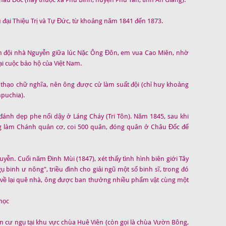
 đại Thiệu Trị và Tự Đức, từ khoảng năm 1841 đến 1873.
 đội nhà Nguyễn giữa lúc Nặc Ông Đôn, em vua Cao Miên, nhờ
ại cuộc bảo hộ của Việt Nam.
 thạo chữ nghĩa, nên ông được cử làm suất đội (chỉ huy khoảng
puchia).
đánh dẹp phe nổi dậy ở Láng Cháy (Tri Tôn). Năm 1845, sau khi
g làm Chánh quản cơ, coi 500 quân, đóng quân ở Châu Đốc để
n. Cuối năm Đinh Mùi (1847), xét thấy tình hình biên giới Tây
 binh ư nông", triều đình cho giải ngũ một số binh sĩ, trong đó
i về lại quê nhà, ông được ban thưởng nhiều phẩm vật cùng một
học
ến cư ngụ tại khu vực chùa Huê Viên (còn gọi là chùa Vườn Bông,