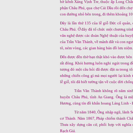
bờ kênh Xáng Vịnh Tre, thuộc ấp Long Châu
phận Châu Phú, qua chợ Cái Dầu rồi đến chợ V
con đường nhỏ bên trong, đi thêm khoảng 10
Đây là lần thứ 135 của lễ giỗ Đức cố quản, 
Châu Phú. Ở đây đã tổ chức một chương trình 
văn nghệ được các đoàn Nghệ thuật của huyện
của Trần Văn Thành, về mảnh đất và con ngườ
tô, ném vòng, các gian hàng bán đồ lưu niệm.
Đến được đền thờ bạn thật khó vào được bên 
rất đông. Khói hương luôn nghi ngút trong đề
tượng đó một câu hỏi đã được đặt ra trong t
những chiến công gì mà mọi người lại kính 
lễ giỗ, tôi đã biết tường tận về cuộc đời chốn
Trần Văn Thành không rõ năm sin
huyện Châu Phú, tỉnh An Giang. Ông là mộ
Hương, cùng tín đồ khẩn hoang Láng Linh - 
Từ năm 1840, Ông nhập ngũ, lãnh S
cơ Thành. Năm 1867, Pháp chiếm thành Châ
Thưa xây dựng căn cứ, phối hợp với nghĩa
Rạch Giá.