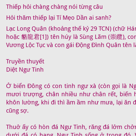
Thiếp hỏi chàng chàng nói từng câu
Hỏi thăm thiếp lại Tí Mẹo Dần ai sanh?
Lạc Long Quân (khoảng thế kỷ 29 TCN) (ch
hoặc 貉龍君[1]) tên húy là Sùng Lãm (崇纜), con
Vương Lộc Tục và con gái Động Đình Quân tên l
Truyền thuyết
Diệt Ngư Tinh
Ở biển Đông có con tinh ngư xà (còn gọi là N
mươi trượng, chân nhiều như chân rết, biến h
khôn lường, khi đi thì ầm ầm như mưa, lại ăn đ
cũng sợ.
Thuở ấy có hòn đá Ngư Tinh, răng đá lởm chở
dưới đá có hang, Ngư Tinh sống ở trong đó. V