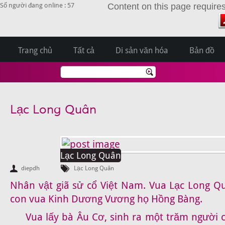
Số người đang online : 57
Content on this page require
Trang chủ
Tất cả
Di sản văn hóa
Bản đồ
Lạc Long Quân
Lạc Long Quân
diepdh
Lạc Long Quân
Nhân vật giã sử cổ
Việt Nam. Vua Lạc Long Qu
con vua Kinh Dương Vương họ Hồng Bàng.
Vua lấy bà Âu Cơ, sinh ra một trăm người c