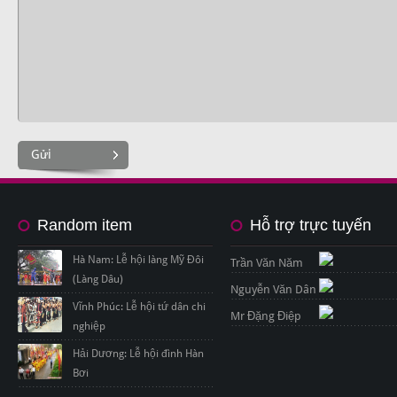
Gửi
Random item
Hỗ trợ trực tuyến
Hà Nam: Lễ hội làng Mỹ Đôi
Trần Văn Năm
(Làng Dâu)
Nguyễn Văn Dân
Vĩnh Phúc: Lễ hội tứ dân chi
Mr Đặng Điệp
nghiệp
Hải Dương: Lễ hội đình Hàn
Bơi