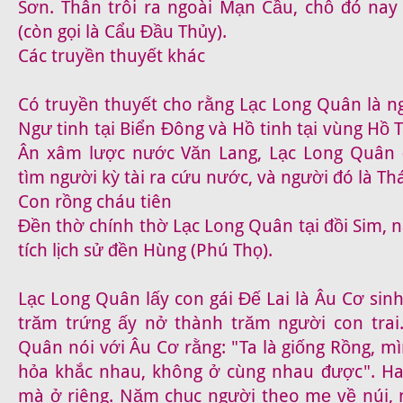
Sơn. Thân trôi ra ngoài Mạn Cầu, chỗ đó nay
(còn gọi là Cẩu Đầu Thủy).
Các truyền thuyết khác
Có truyền thuyết cho rằng Lạc Long Quân là ng
Ngư tinh tại Biển Đông và Hồ tinh tại vùng Hồ 
Ân xâm lược nước Văn Lang, Lạc Long Quân
tìm người kỳ tài ra cứu nước, và người đó là Th
Con rồng cháu tiên
Đền thờ chính thờ Lạc Long Quân tại đồi Sim, 
tích lịch sử đền Hùng (Phú Thọ).
Lạc Long Quân lấy con gái Đế Lai là Âu Cơ sin
trăm trứng ấy nở thành trăm người con trai
Quân nói với Âu Cơ rằng: "Ta là giống Rồng, mì
hỏa khắc nhau, không ở cùng nhau được". Ha
mà ở riêng. Năm chục người theo mẹ về núi,